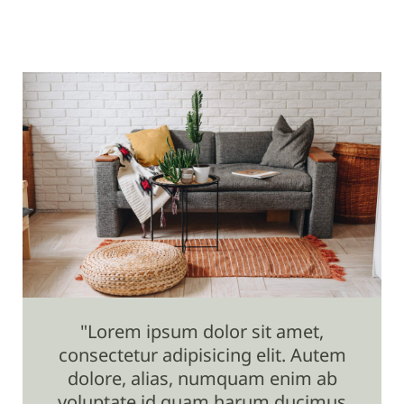
"Lorem ipsum dolor sit amet,
"
consectetur adipisicing elit. Autem
con
dolore, alias, numquam enim ab
do
voluptate id quam harum ducimus