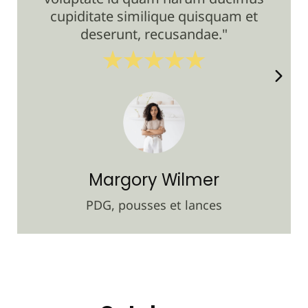
vol
cupiditate similique quisquam et
cu
deserunt, recusandae."
Margory Wilmer
PDG, pousses et lances