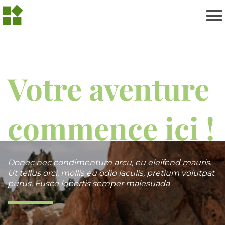
Votre aventure
commence ici !
Donec nec condimentum arcu, eu eleifend mauris.
Ut tellus orci, mollis eu odio iaculis, pretium volutpat
purus. Fusce lobortis semper malesuada